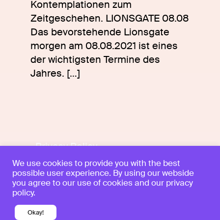
Kontemplationen zum
Zeitgeschehen. LIONSGATE 08.08
Das bevorstehende Lionsgate
morgen am 08.08.2021 ist eines
der wichtigsten Termine des
Jahres.
[…]
Privacy Policy
Legal notice
We use cookies to provide you with the best
possible user experience. By using our webside
Follow
you agree to our use of cookies and our privacy
policy.
hello@klaramichel.com
Okay!