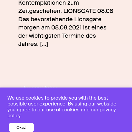
Kontemplationen zum
Zeitgeschehen. LIONSGATE 08.08
Das bevorstehende Lionsgate
morgen am 08.08.2021 ist eines
der wichtigsten Termine des
Jahres.
[…]
Privacy Policy
Legal notice
We use cookies to provide you with the best
possible user experience. By using our webside
Follow
you agree to our use of cookies and our privacy
policy.
hello@klaramichel.com
Okay!