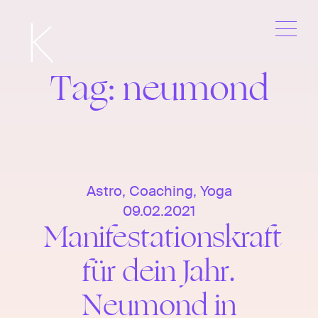
Me
Skip
to
content
Tag:
neumond
Astro
,
Coaching
,
Yoga
09.02.2021
Manifestationskraft
für dein Jahr.
Neumond in