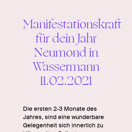
Manifestationskra
für
Manifestationskraft
für dein Jahr
dein
Neumond in
Jahr.
Wassermann
Neumond
11.02.2021
in
Wassermann
Die ersten 2-3 Monate des
Jahres, sind eine wunderbare
11.02.2021
Gelegenheit sich innerlich zu