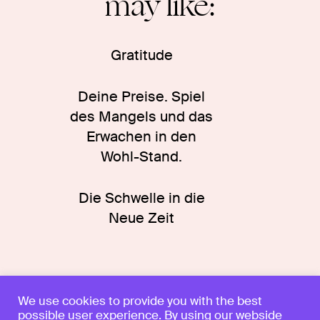
may like:
Gratitude
Deine Preise. Spiel
des Mangels und das
Erwachen in den
Wohl-Stand.
Die Schwelle in die
Neue Zeit
Privacy Policy
We use cookies to provide you with the best
possible user experience. By using our webside
Legal notice