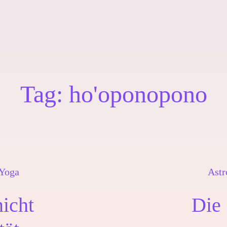
Tag:
ho'oponopono
Yoga
Astr
nicht
Die 