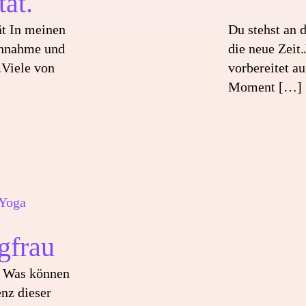
tät.
tät In meinen
Du stehst an 
Annahme und
die neue Zeit.
.Viele von
vorbereitet a
Moment
[…]
Yoga
gfrau
? Was können
enz dieser